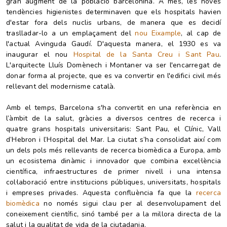
gran augment de la població barcelonina. A més, les noves
tendències higienistes determinaven que els hospitals havien
d'estar fora dels nuclis urbans, de manera que es decidí
traslladar-lo a un emplaçament del
nou Eixample
, al cap de
l'actual Avinguda Gaudí. D'aquesta manera, el 1930 es va
inaugurar el nou
Hospital de la Santa Creu i Sant Pau
.
L'arquitecte Lluís Domènech i Montaner va ser l'encarregat de
donar forma al projecte, que es va convertir en l'edifici civil més
rellevant del modernisme català.
Amb el temps, Barcelona s'ha convertit en una referència en
l’àmbit de la salut, gràcies a diversos centres de recerca i
quatre grans hospitals universitaris: Sant Pau, el Clínic, Vall
d’Hebron i l’Hospital del Mar. La ciutat s’ha consolidat així com
un dels pols més rellevants de recerca biomèdica a Europa, amb
un ecosistema dinàmic i innovador que combina excel·lència
científica, infraestructures de primer nivell i una intensa
col·laboració entre institucions públiques, universitats, hospitals
i empreses privades. Aquesta confluència fa que la
recerca
biomèdica
no només sigui clau per al desenvolupament del
coneixement científic, sinó també per a la millora directa de la
salut i la qualitat de vida de la ciutadania.