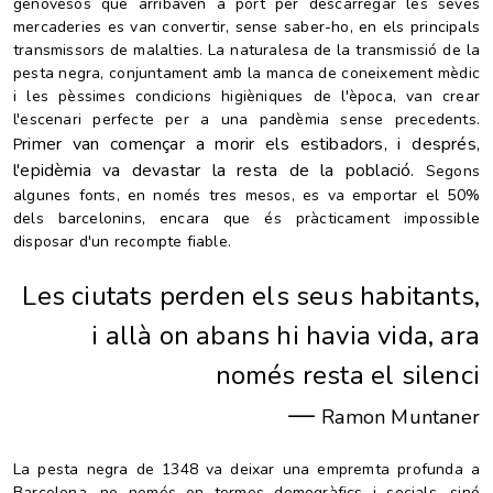
genovesos que arribaven a port per descarregar les seves
mercaderies es van convertir, sense saber-ho, en els principals
transmissors de malalties. La naturalesa de la transmissió de la
pesta negra, conjuntament amb la manca de coneixement mèdic
i les pèssimes condicions higièniques de l'època, van crear
l'escenari perfecte per a una pandèmia sense precedents.
rimer van començar a morir els estibadors, i després,
P
l'epidèmia va devastar la resta de la població.
Segons
algunes fonts, en només tres mesos, es va emportar el 50%
dels barcelonins, encara que és pràcticament impossible
disposar d'un recompte fiable.
Les ciutats perden els seus habitants,
i allà on abans hi havia vida, ara
només resta el silenci
—
Ramon Muntaner
La pesta negra de
1348
va deixar una empremta profunda a
Barcelona, no només en termes demogràfics i socials, sinó