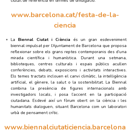
ciutat de referència en termes de divulgació.
www.barcelona.cat/festa-de-la-
ciencia
La
Biennal Ciutat i Ciència
és un gran esdeveniment
biennal impulsat per l’Ajuntament de Barcelona que proposa
reflexionar sobre els grans reptes contemporanis des d’una
mirada científica i humanística. Durant una setmana,
biblioteques, centres culturals i espais públics acullen
conferències, debats, exposicions i activitats interactives.
Els temes tractats inclouen el canvi climàtic, la intel·ligència
artificial, el gènere, la salut o la sostenibilitat. La Biennal
combina la presència de figures internacionals amb
investigadors locals, i posa l’accent en la participació
ciutadana. Esdevé així un fòrum obert on la ciència i les
humanitats dialoguen, situant Barcelona com un laboratori
urbà de pensament crític.
www.biennalciutaticiencia.barcelona