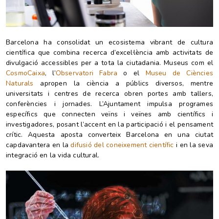
Barcelona ha consolidat un ecosistema vibrant de cultura
científica que combina recerca d’excel·lència amb activitats de
divulgació accessibles per a tota la ciutadania. Museus com el
CosmoCaixa
, l’
Observatori Fabra
o el
Museu de Ciències
Naturals
apropen la ciència a públics diversos, mentre
universitats i centres de recerca obren portes amb tallers,
conferències i jornades. L’Ajuntament impulsa programes
específics que connecten veïns i veïnes amb científics i
investigadores, posant l’accent en la participació i el pensament
crític. Aquesta aposta converteix Barcelona en una ciutat
capdavantera en la
difusió del coneixement científic
i en la seva
integració en la vida cultural.